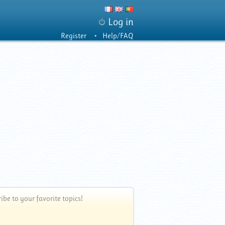
Log in
Register
Help/FAQ
be to your favorite topics!