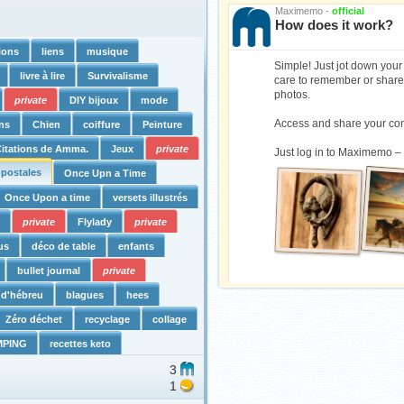
Maximemo -
official
How does it work?
tions
liens
musique
Simple! Just jot down your
livre à lire
Survivalisme
care to remember or share
photos.
private
DIY bijoux
mode
Access and share your co
ns
Chien
coiffure
Peinture
itations de Amma.
Jeux
private
Just log in to Maximemo –
 postales
Once Upn a Time
Once Upon a time
versets illustrés
s
private
Flylady
private
us
déco de table
enfants
bullet journal
private
 d'hébreu
blagues
hees
Zéro déchet
recyclage
collage
MPING
recettes keto
3
1