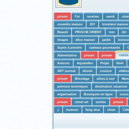
private
Foi
recettes
santé
cita
cosméto maison
DIY
Intretient maison
Beauté
PROCHE ORIENT
test
Art
images
déco maison
jardin
boisso
Sujets à peindre
cadeaux gourmands
C
cartes
Alimentation
private
private
Astuces
Aquarelles
Projet
Noël
ART journal
dessin
couture
vidéo
private
Bricolage
séries à voir
Men
peinture techniques
destination vacances
organisation
Boutiques en ligne
cours
private
street art
sorties
private
y
humour
feng shui
chien
CA